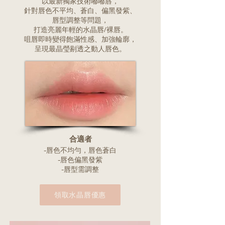
以最新獨家技術嘟嘟唇，
針對唇色不平均、蒼白、偏黑發紫、
唇型調整等問題，
打造亮麗年輕的水晶唇/裸唇。
咀唇即時變得飽滿性感、加強輪廓，
呈現最晶瑩剔透之動人唇色。
​合適者
-唇色不均勻，唇色蒼白
-唇色偏黑發紫
-唇型需調整
領取水晶唇優惠